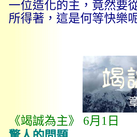
一位造化的主，竟然要
所得著，這是何等快樂
《
竭誠為主
》
6
月
1
日
驚人的問題