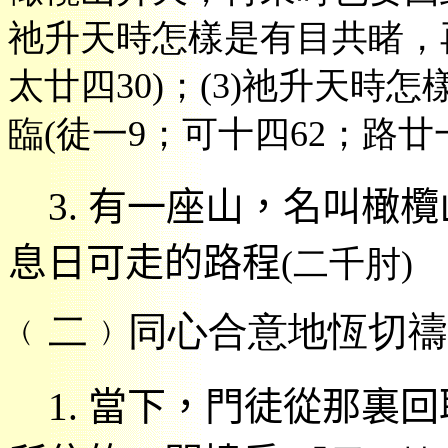
祂升天時怎樣是有目共睹，
太廿四
30)
；
(3)
祂升天時怎
臨
(
徒一
9
；可十四
62
；路廿
3.
有一座山，名叫橄欖
息日可走的路程
(
二千肘
)
﹙
二﹚同心合意地恆切禱
1.
當下，門徒從那裏回