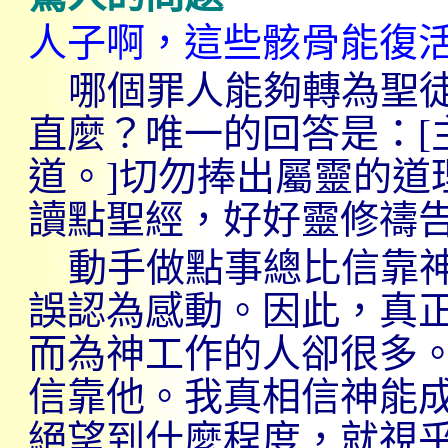
人子啊，這些骸骨能復
哪個罪人能夠轉為聖
直麼？唯一的回答是：
[
道。
]
切勿捧出屬靈的道
讀點聖經，好好靈修禱
動手做點事總比信靠
誤認為感動。因此，真
而為神工作的人卻很多
信靠他。我真相信神能
絕望到什麼程度，就視