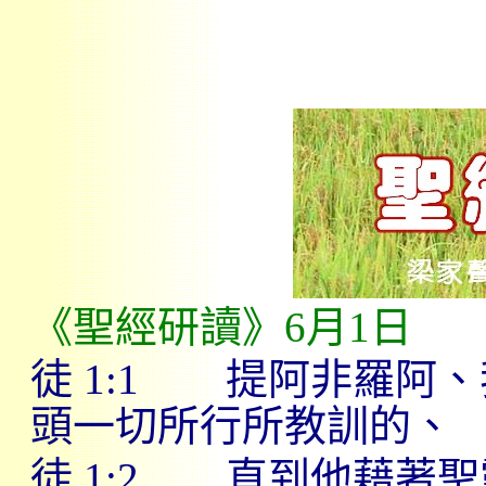
《聖經研讀》
6
月
1
日
徒
1:1
提阿非羅阿、
頭一切所行所教訓的、
徒
1:2
直到他藉著聖