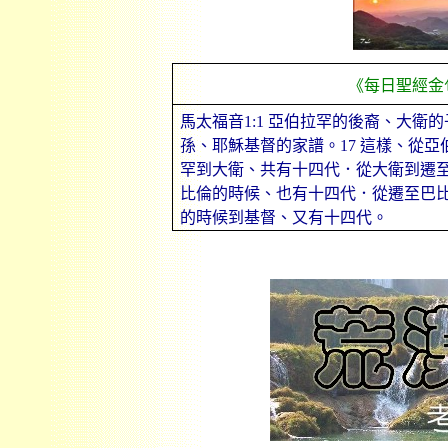
《每日聖經金
馬太福音
1:1
亞伯拉罕的後裔、大衛的
孫、耶穌基督的家譜。
17
這樣、從亞
罕到大衛、共有十四代．從大衛到遷
比倫的時候、也有十四代．從遷至巴
的時候到基督、又有十四代。