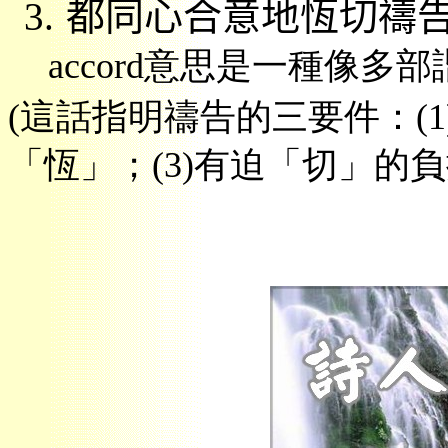
3.
都同心合意地恆切禱
accord
意思是一種像多部
(
這話指明禱告的三要件
：
(1
「恆
」；
(3)
有迫「切」的負