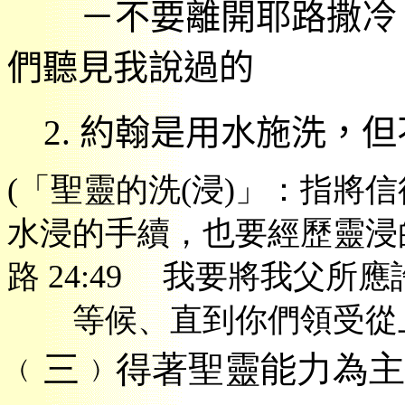
－
不要離開耶路撒冷
們聽見我說過的
2.
約翰是用水施洗，但
(
「
聖靈的洗
(
浸
)
」：
指將信
水浸的手續，也要經歷靈浸
路
24:49
我要將我父所應
等候、直到你們領受從
﹙
三﹚得著聖靈能力為主