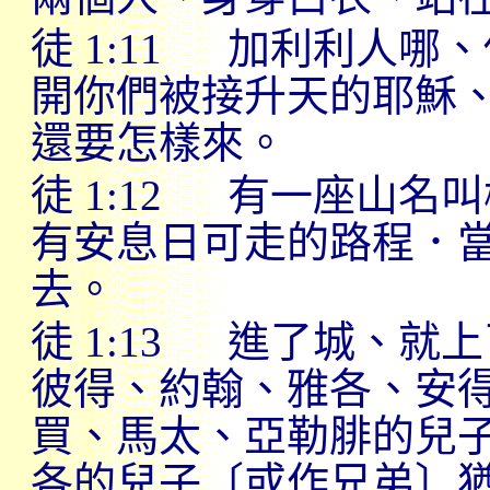
徒
1:11
加利利人哪、
開你們被接升天的耶穌
還要怎樣來。
徒
1:12
有一座山名叫
有安息日可走的路程．
去。
徒
1:13
進了城、就上
彼得、約翰、雅各、安
買、馬太、亞勒腓的兒
各的兒子〔或作兄弟〕