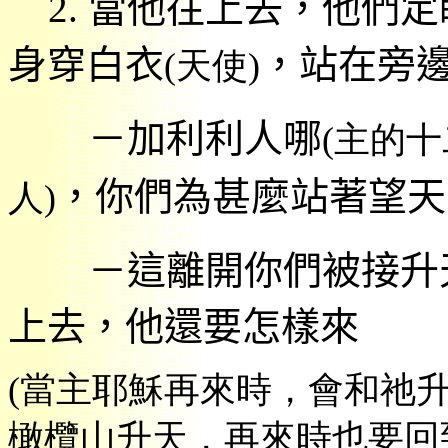
2.
當他往上去，他們定
身穿白衣
，
站在旁
(
天使
)
－
加利利人哪
(
主的十
，
你們為甚麼站
著望天
人
)
－
這離開你們被接升
上去，他還要怎樣來
(
當主耶穌再來時，會和祂
橄欖山升天，再來時也要回