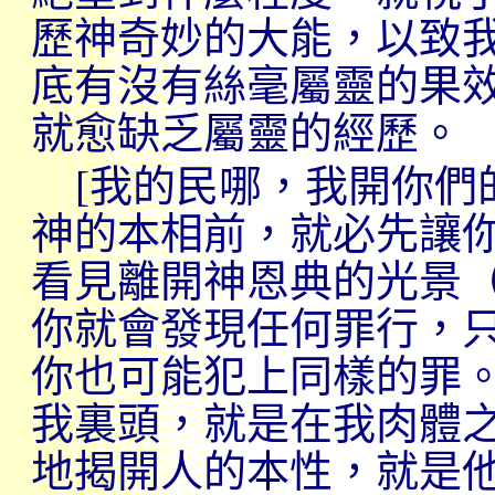
歷神奇妙的大能，以致
底有沒有絲毫屬靈的果
就愈缺乏屬靈的經歷。
[
我的民哪，我開你們
神的本相前
，就必先讓
看見離開神恩典的光景
你就會發現任何罪行，
你也可能犯上同樣的罪
我裏頭，就是在我肉體
地揭開人的本性
，就是