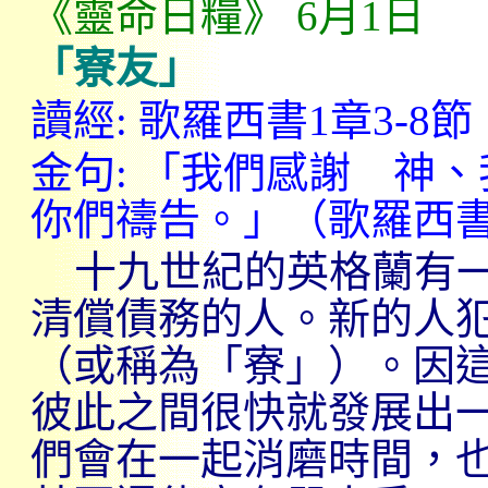
《
靈命日糧
》
6
月
1
日
「寮友」
讀經
:
歌羅西書
1
章
3-8
節
金句
:
「我們感謝 神、
你們禱告。」（歌羅西
十九世紀的英格蘭有
清償債務的人。新的人
（或稱為「寮」）。因
彼此之間很快就發展出
們會在一起消磨時間，