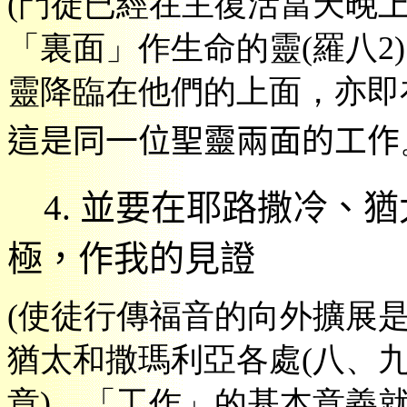
(
門徒已經在主復活當天晚
「裏面」作生命的靈
(
羅八
2)
靈降臨在他們的上面，亦即
這是同一位聖靈兩面的工作
4.
並要在耶路撒冷、猶
極，作我的見證
(
使徒行傳福音的向外擴展
猶太和撒瑪利亞各處
(
八、
章
)
。「
工作」的基本意義