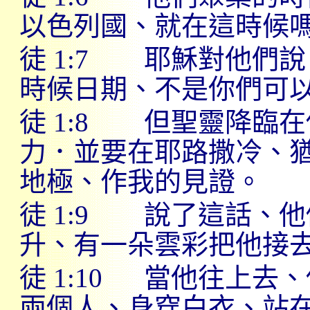
以色列國、就在這時候
徒
1:7
耶穌對他們說
時候日期、不是你們可
徒
1:8
但聖靈降臨在
力．並要在耶路撒冷、
地極、作我的見證。
徒
1:9
說了這話、他
升、有一朵雲彩把他接
徒
1:10
當他往上去、
兩個人、身穿白衣、站