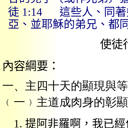
徒
1:14
這些人、同著
亞、並耶穌的弟兄、都
使徒
內容綱要：
一、主四十天的顯現與等
﹙
一﹚主道成肉身的彰顯
1.
提阿非羅啊，我已經