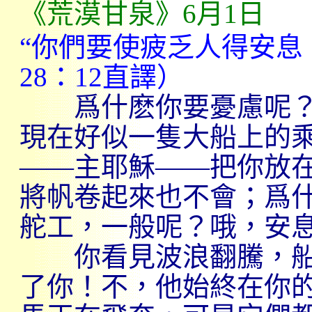
《荒漠甘泉》
6
月
1
日
“你們要使疲乏人得安息
28
：
12
直譯）
爲什麽你要憂慮呢？
現在好似一隻大船上的
——主耶穌——把你放
將帆卷起來也不會；爲
舵工，一般呢？哦，安
你看見波浪翻騰，船
了你！不，他始終在你