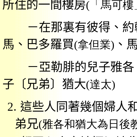
所住的一間樓房
(
「
馬可樓
－
在那裏有彼得、約
馬、巴多羅買
、
(
拿但業
)
－
亞勒腓的兒子雅各
子〔兄弟〕猶大
(
達太
)
2.
這些人同
著幾個婦人
弟兄
(
雅各和猶大為日後