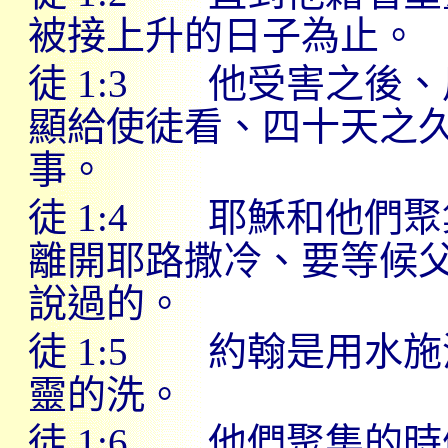
被接上升的日子為止。
徒
1:3
他受害之後、
顯給使徒看、四十天之
事。
徒
1:4
耶穌和他們聚
離開耶路撒冷、要等候
說過的。
徒
1:5
約翰是用水施
靈的洗。
徒
1:6
他們聚集的時