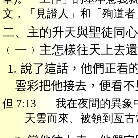
文
，「
見證人」和「殉道者
二、主的升天與聖徒同心
﹙
一﹚主怎樣往天上去還
1.
說了這話，他們正看
雲彩
把他接去，便看不
但
7:13
我在夜間的異象
天雲而來、被領到亙古