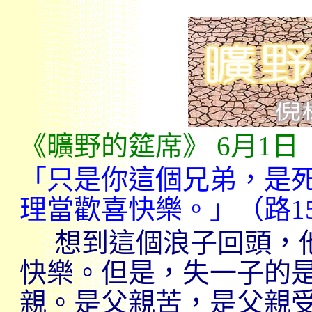
《曠野的筵席》
6
月
1
日
「只是你這個兄弟，是
理當歡喜快樂。」（路
1
想到這個浪子回頭，
快樂。但是，失一子的
親。是父親苦，是父親